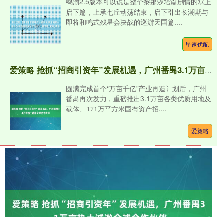
鸣潮2.5版本可以说是整个黎那汐塔篇剧情的承上
启下篇，上承七丘动荡结束，启下引出长潮期与
即将和鸣式残星会决战的巡游天国篇....
星速优配
爱策略 抢抓“招商引资年”发展机遇，广州番禺3.1万亩热土诚邀全球合作伙伴
圆满完成首个“万亩千亿”产业再造计划后，广州
番禺再次发力，重磅推出3.1万亩各类优质用地及
载体、171万平方米国有资产招....
爱策略