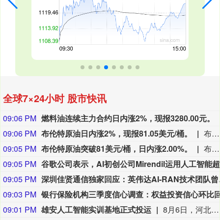
全球7×24小时 股市快讯
09:06 PM
燃料油连续主力合约日内涨2%，现报3280.00元。
09:06 PM
布伦特原油日内涨2%，现报81.05美元/桶。
布伦特原油日内涨2%，现报81.05美元/桶。
09:05 PM
布伦特原油突破81美元/桶，日内涨2.00%。
布伦特原油突破81美元/桶，日内涨2.00%。
09:05 PM
09:05 PM
深圳佳贤通信独
09:03 PM
09:01 PM
雄安人工智能实训基地正式投运
8月6日，河北雄安新区首届人工智能实训班开班，这标志着雄安人工智能实训基地正式投运。 雄安人工智能实训基地位于雄安新区启动区科学园片区，占地约53亩、建筑面积7万平方米。截至目前，雄安人工智能实训基地已开设先导班11期，覆盖460余人次。 据了解，雄安人工智能实训基地聚焦“AI+IT”实训赛道，以“真面向产业、真岗位实练、真市场运营”为特色，采用“运营公司+实训基地+人才学院”三位一体模式，联动多家头部企业，打造企业级、行业级、国家级全链条认证与赛训体系，覆盖从基础技能到高端研发的全层级人才培养。（新华社）