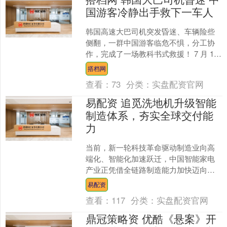
国游客冷静出手救下一车人
韩国高速大巴司机突发昏迷、车辆险些
侧翻，一群中国游客临危不惧，分工协
作，完成了一场教科书式救援！ 7 月 11
日下午四点半，这辆机场大巴从在高速
搭档网
公路行驶途中，....
查看：
73
分类：
实盘配资官网
易配资 追觅洗地机升级智能
制造体系，夯实全球交付能
力
当前，新一轮科技革命驱动制造业向高
端化、智能化加速跃迁，中国智能家电
产业正凭借全链路制造能力加快迈向全
球价值链高端。 追觅洗地机于7月1日正
易配资
式启动2026年年中....
查看：
117
分类：
实盘配资官网
鼎冠策略资 优酷《悬案》开