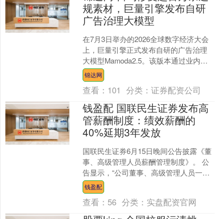
规素材，巨量引擎发布自研
广告治理大模型
在7月3日举办的2026全球数字经济大会
上，巨量引擎正式发布自研的广告治理
大模型Mamoda2.5。该版本通过业内首
创的DiT-MoE架构，实现了从风险识别、
锦达网
精....
查看：
101
分类：
证券配资公司
钱盈配 国联民生证券发布高
管薪酬制度：绩效薪酬的
40%延期3年发放
国联民生证券6月15日晚间公告披露《董
事、高级管理人员薪酬管理制度》。 公
告显示，“公司董事、高级管理人员一定
比例的绩效薪酬在年度报告披露和绩效
钱盈配
评价后支付”，“....
查看：
56
分类：
实盘配资官网