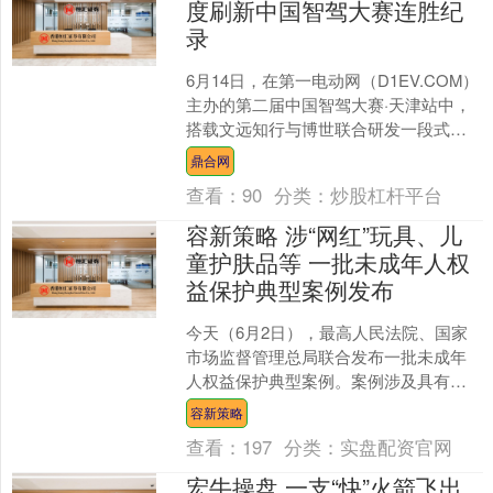
度刷新中国智驾大赛连胜纪
录
6月14日，在第一电动网（D1EV.COM）
主办的第二届中国智驾大赛·天津站中，
搭载文远知行与博世联合研发一段式端
到端辅助驾驶解决方案的奇瑞星途星纪
鼎合网
元ES，凭借....
查看：
90
分类：
炒股杠杆平台
容新策略 涉“网红”玩具、儿
童护肤品等 一批未成年人权
益保护典型案例发布
今天（6月2日），最高人民法院、国家
市场监督管理总局联合发布一批未成年
人权益保护典型案例。案例涉及具有可
玩性食品的缺陷、密室等娱乐场所的安
容新策略
全保障、不合格“网红”....
查看：
197
分类：
实盘配资官网
宏牛操盘 一支“快”火箭飞出