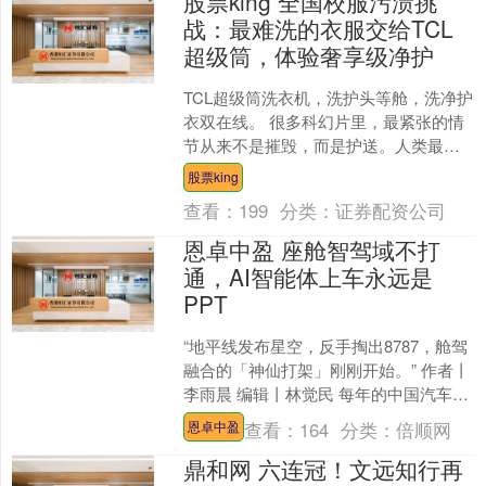
股票king 全国校服污渍挑
战：最难洗的衣服交给TCL
超级筒，体验奢享级净护
TCL超级筒洗衣机，洗护头等舱，洗净护
衣双在线。 很多科幻片里，最紧张的情
节从来不是摧毁，而是护送。人类最后
的火种，最后的样本，最后一点还值得
股票king
被保存的东西。 每....
查看：
199
分类：
证券配资公司
恩卓中盈 座舱智驾域不打
通，AI智能体上车永远是
PPT
“地平线发布星空，反手掏出8787，舱驾
融合的「神仙打架」刚刚开始。” 作者丨
李雨晨 编辑丨林觉民 每年的中国汽车智
能化市场，总会有一个不一样的热词。 4
查看：
164
分类：
倍顺网
恩卓中盈
月的北....
鼎和网 六连冠！文远知行再