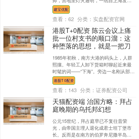
师，营地里灯火通明，一纸自上海发来
的电报却让篝火旁的欢声戛然而止——
建宝优配
中央命令毛泽东、朱....
查看：
62
分类：
实盘配资官网
港股T+0配资 陈云会议上痛
批一位村支书的顺口溜：这
种堕落的思想，就是一把刀
1985年初秋，南方大港的码头上，人群
熙攘。年轻工人卸下货箱时聊起近来最
时髦的词——“下海”。旁边一名刚从部委
挂职返乡的干部低声感慨：“如今谁还提
港股T 0配资
理想？全城都在....
查看：
143
分类：
证券配资公司
天猫配资端 治国方略：拜占
庭晚期的乌托邦幻想
公元15世纪，拜占庭早已不复往昔荣
光，由帝国主理人退化成君士坦丁堡市
长。反而是在南方的伯罗奔尼撒半岛，