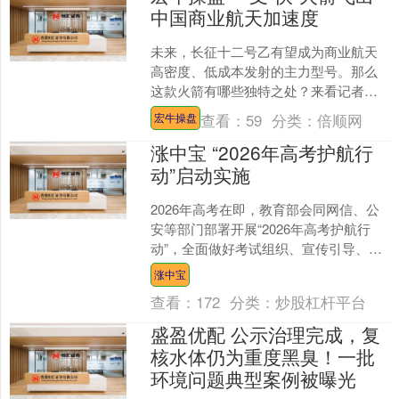
中国商业航天加速度
未来，长征十二号乙有望成为商业航天
高密度、低成本发射的主力型号。那么
这款火箭有哪些独特之处？来看记者在
火箭首飞之前的独家探访。 您的浏览器
查看：
59
分类：
倍顺网
宏牛操盘
不支持此视频格式 长征....
涨中宝 “2026年高考护航行
动”启动实施
2026年高考在即，教育部会同网信、公
安等部门部署开展“2026年高考护航行
动”，全面做好考试组织、宣传引导、考
生服务等各项工作，全力护航“平安高
涨中宝
考”。 202....
查看：
172
分类：
炒股杠杆平台
盛盈优配 公示治理完成，复
核水体仍为重度黑臭！一批
环境问题典型案例被曝光