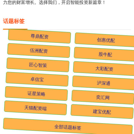
力您的财富增长。选择我们，开启智能投资新篇章！
话题标签
尊鼎配资
创惠优配
伍洲配资
股牛配
匠心智策
大彩配资
卓信宝
泸深通
证星策略
奕汇网
天猫配资端
建宝优配
全部话题标签