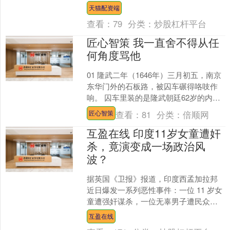
还留存着相对较大的莫里亚公国，似乎
天猫配资端
是重建未来基业的希望。 ....
查看：
79
分类：
炒股杠杆平台
匠心智策 我一直舍不得从任
何角度骂他
01 隆武二年（1646年）三月初五，南京
东华门外的石板路，被囚车碾得咯吱作
响。 囚车里装的是隆武朝廷62岁的内阁
首辅、兼吏兵二部尚书的黄道周。 黄道
查看：
81
分类：
倍顺网
匠心智策
周抬头望了....
互盈在线 印度11岁女童遭奸
杀，竟演变成一场政治风
波？
据英国《卫报》报道，印度西孟加拉邦
近日爆发一系列恶性事件：一位 11 岁女
童遭强奸谋杀，一位无辜男子遭民众私
刑致死，案件主要嫌疑人又被警方当场
互盈在线
击毙，多重悲剧叠加....