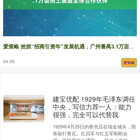
爱策略 抢抓“招商引资年”发展机遇，广州番禺3.1万亩热土诚邀全球合作伙伴
04-05
爱策略
建宝优配 1929年毛泽东调任
中央，写信力荐一人：能力
很强，完全可以代替我
1929年4月25日的夜色压在瑞金城头，雨
珠敲打青瓦。红四军与红五军刚刚会