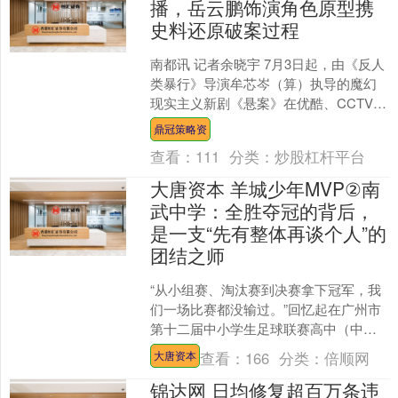
播，岳云鹏饰演角色原型携
史料还原破案过程
南都讯 记者余晓宇 7月3日起，由《反人
类暴行》导演牟芯岑（算）执导的魔幻
现实主义新剧《悬案》在优酷、CCTV-8
播出。剧集采用“一季两案”模式，改编自
鼎冠策略资
上世纪9....
查看：
111
分类：
炒股杠杆平台
大唐资本 羊城少年MVP②南
武中学：全胜夺冠的背后，
是一支“先有整体再谈个人”的
团结之师
“从小组赛、淘汰赛到决赛拿下冠军，我
们一场比赛都没输过。”回忆起在广州市
第十二届中小学生足球联赛高中（中
职）女子组的比赛，广州市南武中学女
查看：
166
分类：
倍顺网
大唐资本
足队长谢晶晶脸上带着笑....
锦达网 日均修复超百万条违