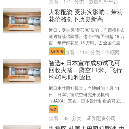
查看：
171
分类：
炒股杠杆平台
大彩配资 受洪灾影响，茉莉
花价格创下历史新高
近日，受台风"美莎克"影响，广西横州市
遭遇持续强降雨。这个种植面积超 18 万
亩、年产鲜花超 15 万吨、占全国总量
80% 以上的"世界茉莉花都"受到了洪水
查看：
112
分类：
倍顺网
大彩配资
的....
智选+ 日本宣布成功试飞可
回收火箭，腾空11米、飞行
约40秒顺利返回
据日本共同社报道，当地时间 7 月 11
日，日本宇宙航空研究开发机构
（JAXA）宣布，日本设计制造的可回收
火箭 RV-X 原型机今日成功完成试飞与回
智选
收。 RV....
查看：
83
分类：
证券配资公司
搭档网 韩国大巴司机昏迷 中