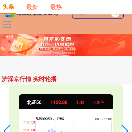
头条
最新
最热
沪深京行情 实时轮播
北证50
1122.88
3.42
0.30%