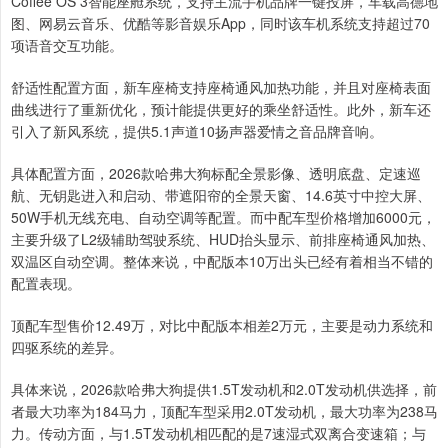
Coffee OS 3智能座舱系统，支持主流手机品牌一键投屏，车载高德地
图、网易云音乐、优酷等影音娱乐App，同时该车机系统支持超过70
项语音交互功能。
舒适性配置方面，新车座椅支持座椅通风加热功能，并且对座椅表面
曲线进行了重新优化，预计能提供更好的乘坐舒适性。此外，新车还
引入了新风系统，提供5.1声道10扬声器爱情之音品牌音响。
具体配置方面，2026款哈弗大狗标配全景影像、透明底盘、定速巡
航、无钥匙进入和启动、带遮阳帘的全景天窗、14.6英寸中控大屏、
50W手机无线充电、自动空调等配置。而中配车型价格增加6000元，
主要升级了L2级辅助驾驶系统、HUD抬头显示、前排座椅通风加热、
双温区自动空调。整体来说，中配版本10万出头已经有着相当不错的
配置表现。
顶配车型售价12.49万，对比中配版本相差2万元，主要是动力系统和
四驱系统的差异。
具体来说，2026款哈弗大狗提供1.5T发动机和2.0T发动机供选择，前
者最大功率为184马力，顶配车型采用2.0T发动机，最大功率为238马
力。传动方面，与1.5T发动机相匹配的是7速湿式双离合变速箱；与