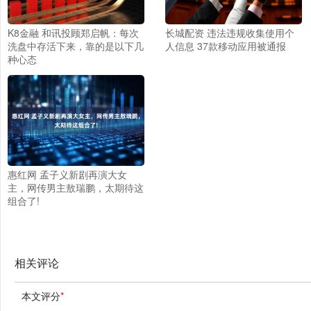
K8金融 和讯投顾郑启帆：每次
长城配资 违法违规收集使用个
洗盘中存活下来，靠的是以下几
人信息 37款移动应用被通报
种心态
惠红网 孟子义新剧再演大女
主，网传男主敖瑞鹏，太期待这
组合了!
相关评论
本文评分
*