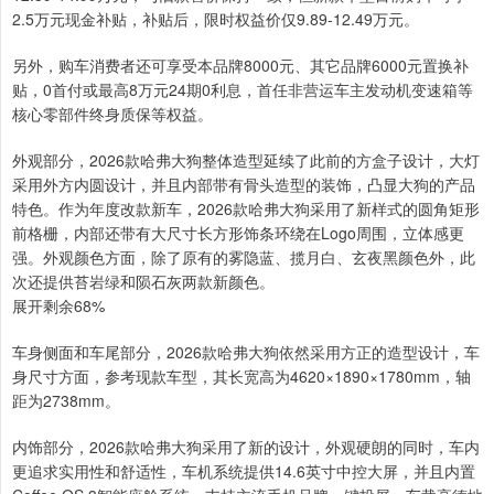
2.5万元现金补贴，补贴后，限时权益价仅9.89-12.49万元。
另外，购车消费者还可享受本品牌8000元、其它品牌6000元置换补
贴，0首付或最高8万元24期0利息，首任非营运车主发动机变速箱等
核心零部件终身质保等权益。
外观部分，2026款哈弗大狗整体造型延续了此前的方盒子设计，大灯
采用外方内圆设计，并且内部带有骨头造型的装饰，凸显大狗的产品
特色。作为年度改款新车，2026款哈弗大狗采用了新样式的圆角矩形
前格栅，内部还带有大尺寸长方形饰条环绕在Logo周围，立体感更
强。外观颜色方面，除了原有的雾隐蓝、揽月白、玄夜黑颜色外，此
次还提供苔岩绿和陨石灰两款新颜色。
展开剩余68%
车身侧面和车尾部分，2026款哈弗大狗依然采用方正的造型设计，车
身尺寸方面，参考现款车型，其长宽高为4620×1890×1780mm，轴
距为2738mm。
内饰部分，2026款哈弗大狗采用了新的设计，外观硬朗的同时，车内
更追求实用性和舒适性，车机系统提供14.6英寸中控大屏，并且内置