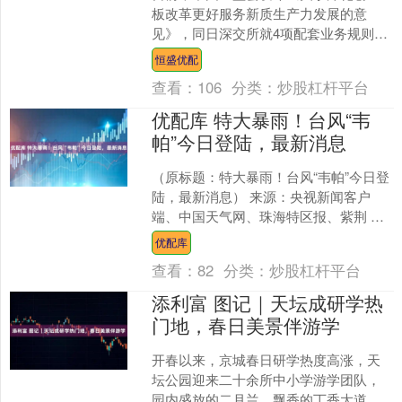
板改革更好服务新质生产力发展的意
见》，同日深交所就4项配套业务规则向
市场公开征求意见，其中明确将创业板
恒盛优配
新股高价剔除比例统一为3....
查看：
106
分类：
炒股杠杆平台
优配库 特大暴雨！台风“韦
帕”今日登陆，最新消息
（原标题：特大暴雨！台风“韦帕”今日登
陆，最新消息） 来源：央视新闻客户
端、中国天气网、珠海特区报、紫荆 刚
刚！ “韦帕”进入珠海海域！ 预计中午13
优配库
时左右 从....
查看：
82
分类：
炒股杠杆平台
添利富 图记｜天坛成研学热
门地，春日美景伴游学
开春以来，京城春日研学热度高涨，天
坛公园迎来二十余所中小学游学团队，
园内盛放的二月兰、飘香的丁香大道成