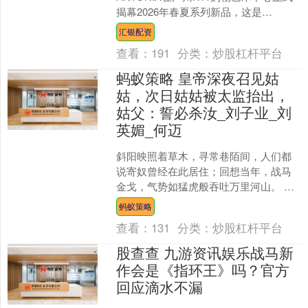
揭幕2026年春夏系列新品，这是
ANTONIA继2025年初进入中国内地市场
汇银配资
后，持续加....
查看：
191
分类：
炒股杠杆平台
蚂蚁策略 皇帝深夜召见姑
姑，次日姑姑被太监抬出，
姑父：誓必杀汝_刘子业_刘
英媚_何迈
斜阳映照着草木，寻常巷陌间，人们都
说寄奴曾经在此居住；回想当年，战马
金戈，气势如猛虎般吞吐万里河山。 刘
宋的开国皇帝刘裕，英明且勇武，凭借
蚂蚁策略
寡弱之力逆转强敌，一路....
查看：
131
分类：
炒股杠杆平台
股查查 九游资讯娱乐战马新
作会是《指环王》吗？官方
回应滴水不漏