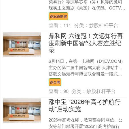
类暴行》导演牟芯岑（算）执导的魔幻
现实主义新剧《悬案》在优酷、CCTV-8
播出。剧集采用“一季两案”模式，改编自
鼎冠策略资
上世纪9....
查看：
111
分类：
炒股杠杆平台
鼎和网 六连冠！文远知行再
度刷新中国智驾大赛连胜纪
录
6月14日，在第一电动网（D1EV.COM）
主办的第二届中国智驾大赛·天津站中，
搭载文远知行与博世联合研发一段式端
到端辅助驾驶解决方案的奇瑞星途星纪
鼎合网
元ES，凭借....
查看：
90
分类：
炒股杠杆平台
涨中宝 “2026年高考护航行
动”启动实施
2026年高考在即，教育部会同网信、公
安等部门部署开展“2026年高考护航行