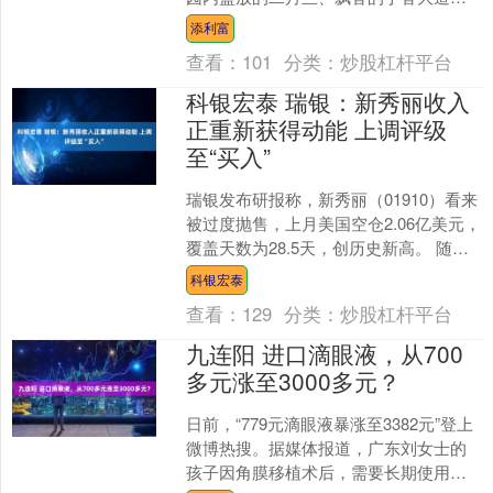
为热门打卡地，公园也全力做好服务保
添利富
障，助力研学活动有序开展....
查看：
101
分类：
炒股杠杆平台
科银宏泰 瑞银：新秀丽收入
正重新获得动能 上调评级
至“买入”
瑞银发布研报称，新秀丽（01910）看来
被过度抛售，上月美国空仓2.06亿美元，
覆盖天数为28.5天，创历史新高。 随着
景气循环转向及正面催化剂浮现，预期
科银宏泰
将启动....
查看：
129
分类：
炒股杠杆平台
九连阳 进口滴眼液，从700
多元涨至3000多元？
日前，“779元滴眼液暴涨至3382元”登上
微博热搜。据媒体报道，广东刘女士的
孩子因角膜移植术后，需要长期使用滴