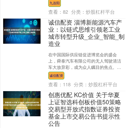
眼液，近期复查开药时，该药在医院缺
九连阳
货，刘女士自行....
查看：
82
分类：
炒股杠杆平台
诚信配资 淄博新能源汽车产
业：以链式思维引领老工业
城市转型升级_企业_智能_制
造业
在中国国际供应链促进博览会的盛会
上，舜泰汽车有限公司的无人驾驶清洁
车大放异彩，成为众人瞩目的焦点。这
款高科技产品不仅彰显了舜泰汽车在国
诚信配资
内无人驾驶领域的领先地位，....
查看：
118
分类：
炒股杠杆平台
创惠优配 KC价值 关于华夏
上证智选科创板价值50策略
交易型开放式指数证券投资
基金上市交易公告书提示性
公告