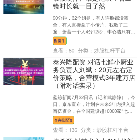
镜时长就一目了然
90分钟，32个姐姐，有人连脸都没露
全，有人直接拿了小传片。我数了三
遍，萧蔷一个人4分12秒，李心洁只有48
秒，连自我介绍都被剪成画外音。弹幕
财富牛
里一片“这谁”，镜....
查看：
80
分类：
炒股杠杆平台
泰兴隆配资 对话七鲜小厨业
务负责人刘斌：20元左右定
价策略，合营模式3年建万店
（附对话实录）
蓝鲸新闻7月22日讯（记者武静静），今
日，京东宣布，计划在未来3年内投入超
百亿资金，在全国建设超10000家“七鲜
小厨”门店，并启动“菜品合伙人”招募计
泰兴隆配资
划，计划....
查看：
136
分类：
炒股杠杆平台