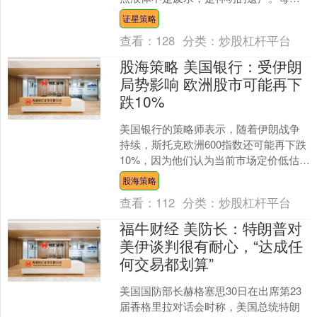
毫升3.7g活性酶，几十种微量元素，7种
证星策略
氨基酸，是一场....
查看：
128
分类：
炒股杠杆平台
股海策略 美国银行：受伊朗
局势影响 欧洲股市可能再下
跌10%
美国银行的策略师表示，随着伊朗战争
持续，斯托克欧洲600指数还可能再下跌
10%，因为他们认为当前市场定价低估了
需求破坏的风险。 这些策略师仍然看空
股海策略
欧洲股票；欧洲....
查看：
112
分类：
炒股杠杆平台
福牛财经 美防长：特朗普对
美伊谈判很有耐心，“达成任
何交易都划算”
美国国防部长赫格塞思30日在出席第23
届香格里拉对话会时称，美国总统特朗