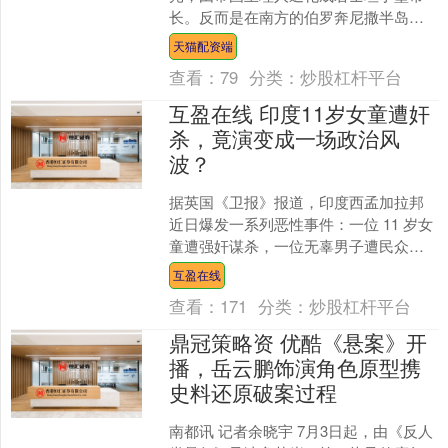
长。反而是在南方的伯罗奔尼撒半岛，
还留存着相对较大的莫里亚公国，似乎
天猫配资端
是重建未来基业的希望。 ....
查看：
79
分类：
炒股杠杆平台
互盈在线 印度11岁女童遭奸
杀，竟演变成一场政治风
波？
据英国《卫报》报道，印度西孟加拉邦
近日爆发一系列恶性事件：一位 11 岁女
童遭强奸谋杀，一位无辜男子遭民众私
刑致死，案件主要嫌疑人又被警方当场
互盈在线
击毙，多重悲剧叠加....
查看：
171
分类：
炒股杠杆平台
鼎冠策略资 优酷《悬案》开
播，岳云鹏饰演角色原型携
史料还原破案过程
南都讯 记者余晓宇 7月3日起，由《反人