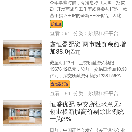
今年早些时候，有消息称《天国：拯救
2》开发商战马工作室或将参与打造一款
基于指环王IP的全新RPG作品。因此，
在工作室近日于Reddit举办AMA问答活动
股查查
时，不少....
查看：
81
分类：
炒股杠杆平台
鑫恒盈配资 两市融资余额增
加38.0亿元
截至4月23日，上交所融资余额报
13676.12亿元，较前一交易日增加10.38
亿元；深交所融资余额报13281.56亿
元，较前一交易日增加27.62亿元；两
鑫恒盈配资
市....
查看：
84
分类：
炒股杠杆平台
恒盛优配 深交所征求意见:
创业板新股高价剔除比例统
一为3%
日前，中国证监会发布《关于深化创业