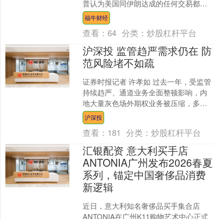
普认为美国同伊朗达成的任何交易都将
是划算的，并称特朗普对达成此事很有
福牛财经
耐心。 赫格塞思说：....
查看：
64
分类：
炒股杠杆平台
沪深投 监管趋严需求仍在 防
范风险堵不如疏
证券时报记者 许孝如 过去一年，受监管
持续趋严、通道业务全面整顿影响，内
地大量灰色场外期权业务被压缩，多家
券商及通道机构暂停新增业务，个人投
沪深投
资者参与场外衍生品的....
查看：
181
分类：
炒股杠杆平台
汇银配资 意大利买手店
ANTONIA广州发布2026春夏
系列，锚定中国奢侈品消费
新逻辑
近日，意大利知名奢侈品买手集合店
ANTONIA在广州K11购物艺术中心正式