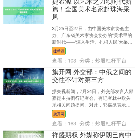
捷希源 以艺术之力颂时代新
篇！全国美术名家赴珠海采
风
3月25日至27日，由中国美术家协会主
办、广东省美术家协会协办的“美术里的
新时代——‘深入生活、扎根人民’大采风
活动（广东段）”走进珠海。来自全国各
捷希源
地的知名美术....
查看：
103
分类：
炒股杠杆平台
旗开网 外交部：中俄之间的
交往不针对第三方
据央视新闻，7月24日，外交部发言人郭
嘉昆主持例行记者会。有记者就中欧关
系相关问题提问。对此，郭嘉昆表示，
今天上午习近平主席会见欧洲理事会主
旗开网
席和欧盟委员会主席的....
查看：
163
分类：
炒股杠杆平台
祥盛期权 外媒称伊朗已向中