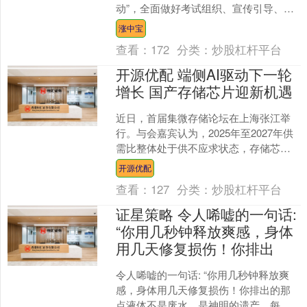
动”，全面做好考试组织、宣传引导、考
生服务等各项工作，全力护航“平安高
涨中宝
考”。 202....
查看：
172
分类：
炒股杠杆平台
开源优配 端侧AI驱动下一轮
增长 国产存储芯片迎新机遇
近日，首届集微存储论坛在上海张江举
行。与会嘉宾认为，2025年至2027年供
需比整体处于供不应求状态，存储芯片
涨价趋势有望持续，2027年或成为观察
开源优配
价格趋势的转....
查看：
127
分类：
炒股杠杆平台
证星策略 令人唏嘘的一句话:
“你用几秒钟释放爽感，身体
用几天修复损伤！你排出
令人唏嘘的一句话: “你用几秒钟释放爽
感，身体用几天修复损伤！你排出的那
点液体不是废水，是神明的遗产。每一