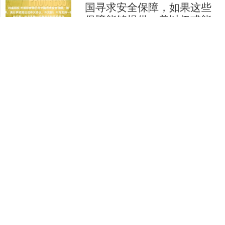
国寻求安全保障，如果这些
保障能够提供，美以伊或能
达成停火协议，外交部：中
方支持一切有利于和平的努
力
4月2日，外交部发言人毛宁主持例行记
者会。 有外媒记者提问，有报道称，伊
朗已向中国寻求安全保障，如果这些保
障能够提供，美以伊或能达成停火协
祥盛期权
议。请问伊朗是否已向中....
查看：
219
分类：
炒股杠杆平台
中证所 典型房企的2025年答
卷： 有人穿铠甲，有人脱重
负，有人闯核心
刚落幕的3月上演了扣人心弦的房企年报
秀，一份份成绩单不仅揭示了各家企业
的生存状态，更勾勒出整个行业正在经
历的深刻嬗变。 中海地产、华润置地、