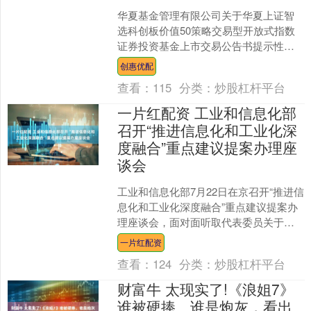
华夏基金管理有限公司关于华夏上证智
选科创板价值50策略交易型开放式指数
证券投资基金上市交易公告书提示性公
告华夏基金管理有限公司（以下简称“本
创惠优配
公司”）董事会及董事....
查看：
115
分类：
炒股杠杆平台
一片红配资 工业和信息化部
召开“推进信息化和工业化深
度融合”重点建议提案办理座
谈会
工业和信息化部7月22日在京召开“推进信
息化和工业化深度融合”重点建议提案办
理座谈会，面对面听取代表委员关于制
造业数字化转型、工业互联网平台发
一片红配资
展、人工智能赋能及....
查看：
124
分类：
炒股杠杆平台
财富牛 太现实了!《浪姐7》
谁被硬捧、谁是炮灰，看出