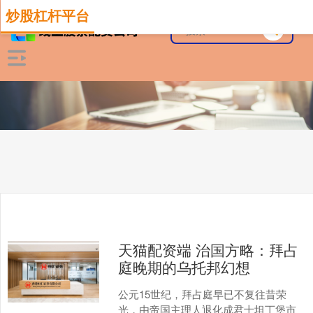
炒股杠杆平台
天猫配资端 治国方略：拜占
庭晚期的乌托邦幻想
公元15世纪，拜占庭早已不复往昔荣
光，由帝国主理人退化成君士坦丁堡市