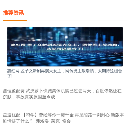
推荐资讯
惠红网 孟子义新剧再演大女主，网传男主敖瑞鹏，太期待这组合
了!
鑫恒盈配资 武汉萝卜快跑集体趴窝已过去两天，百度依然还在
沉默，事故真实原因至今成
星速优配 【鸣学】曾经等你一诺千金 再见陌路一剑封心 新版本
剧情讲了什么？_弗洛洛_莱克_修会