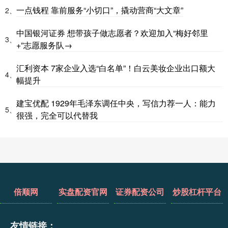
一点钱程 靠前服务“小切口”，撬动营商“大文章”
2、
中国银河证券 想带孩子做志愿者？欢迎加入“梅好邻里
3、
+”志愿服务队→
汇利资本 7家企业入选“白名单”！白云美妆企业出口额大
4、
幅提升
建宝优配 1929年毛泽东调任中央，写信力荐一人：能力
5、
很强，完全可以代替我
倍顺网
实盘配资官网
证券配资公司
炒股杠杆平台
友情链接：