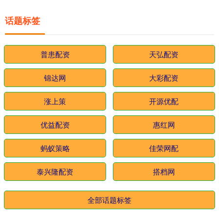
话题标签
普患配资
天弘配资
锦达网
大彩配资
涨上策
开源优配
优益配资
惠红网
蚂蚁策略
佳荣网配
泰兴隆配资
搭档网
全部话题标签