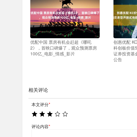
优配中国 票房有机会赶超《哪吒
创惠优配 K
2》，首映口碑爆了，观众预测票房
科创板价值
100亿_电影_情感_影片
证券投资基
公告
相关评论
本文评分
*
评论内容
*