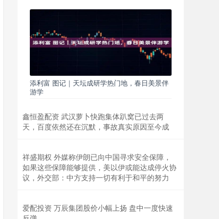
添利富 图记｜天坛成研学热门地，春日美景伴
游学
鑫恒盈配资 武汉萝卜快跑集体趴窝已过去两
天，百度依然还在沉默，事故真实原因至今成
祥盛期权 外媒称伊朗已向中国寻求安全保障，
如果这些保障能够提供，美以伊或能达成停火协
议，外交部：中方支持一切有利于和平的努力
爱配投资 万辰集团股价小幅上扬 盘中一度快速
反弹