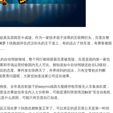
故真实原因至今成谜。作为一家技术底子深厚的互联网巨头，百度在整
0辆萝卜快跑就停在武汉街头的主干道上，有的还占了快车道，有乘客被困
……
火的自动驾驶领域，整个同行都得跟着百度被质疑。百度是国内第一家也
累和市场运营经验国内无人可比。都知道如今自动驾驶还处在L2级别，
后的态度。事件发生快两天了，外界得到的说法，只有交警初步判断
在连夜查问题呢，大家也知道这家公司还在做事。
例发。去年底谷歌旗下的waymo就因大规模停电导致无人车集体趴窝，
度这次事故也有业内人士分析称，可能是遇到突发情况触发“安全自检机
竟是什么原因，可能只有百度自己知道。
反正现在萝卜快跑也都恢复正常了。可以肯定的是百度公关是第一时间