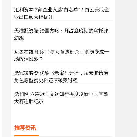
汇利资本 7家企业入选“白名单”！白云美妆企
业出口额大幅提升
天猫配资端 治国方略：拜占庭晚期的乌托邦
幻想
互盈在线 印度11岁女童遭奸杀，竟演变成一
场政治风波？
鼎冠策略资 优酷《悬案》开播，岳云鹏饰演
角色原型携史料还原破案过程
鼎和网 六连冠！文远知行再度刷新中国智驾
大赛连胜纪录
推荐资讯