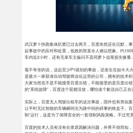
武汉萝卜快跑集体趴窝已过去两天，百度依然还在沉默，事
起事故中的应对和处置，低效的简直令人难以想象。约10
车内近2小时，还有无辜车主躲闪不及同萝卜追尾损失惨重
毫不夸张的说，这起至少P1级别的事故，还发生在如今大
是最大一家获准自动驾驶商业化运营的公司，拥有的技术积
大家当然也不是不能接受百度出错，不能接受的是百度出错
的“系统故障”，百度连个屁都没放，哪怕道个歉说自己正
实际上，百度无人驾驶出租车的这次事故，国外也有类似案
让平时无比智能的车辆瞬间沦为路中间的碍事的铁盒子。百
制”运行，这是为了保障安全的一套强制风险策略。不过究
百度的技术人员有没有在查原因解决问题，外界不得而知，