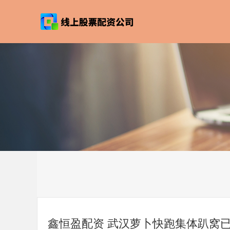
鑫恒盈配资 武汉萝卜快跑集体趴窝