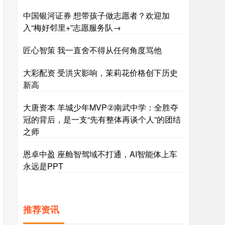
中国银河证券 想带孩子做志愿者？欢迎加
入“梅好邻里+”志愿服务队→
匠心智策 我一直舍不得从任何角度骂他
大彩配资 受洪灾影响，茉莉花价格创下历史
新高
大唐资本 羊城少年MVP②南武中学：全胜夺
冠的背后，是一支“先有整体再谈个人”的团结
之师
恩卓中盈 座舱智驾域不打通，AI智能体上车
永远是PPT
推荐资讯