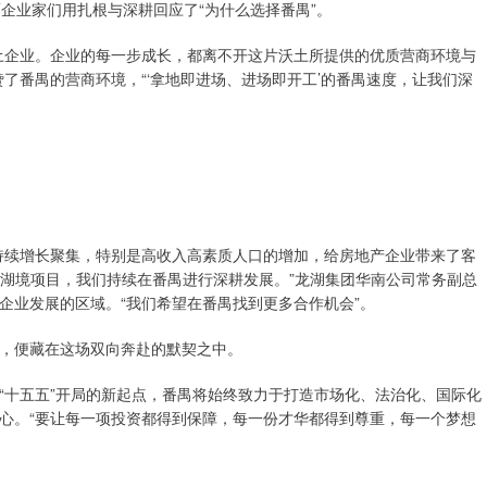
而企业家们用扎根与深耕回应了“为什么选择番禺”。
土企业。企业的每一步成长，都离不开这片沃土所提供的优质营商环境与
了番禺的营商环境，“‘拿地即进场、进场即开工’的番禺速度，让我们深
持续增长聚集，特别是高收入高素质人口的增加，给房地产企业带来了客
御湖境项目，我们持续在番禺进行深耕发展。”龙湖集团华南公司常务副总
企业发展的区域。“我们希望在番禺找到更多合作机会”。
，便藏在这场双向奔赴的默契之中。
“十五五”开局的新起点，番禺将始终致力于打造市场化、法治化、国际化
心。“要让每一项投资都得到保障，每一份才华都得到尊重，每一个梦想