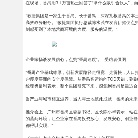
在现场，番禺用3.1万亩热土回答了“拿什么吸引合伙人”，
“敏捷集团是一家生于番禺、长于番禺、深深扎根番禺的本
高效政务服务。”敏捷集团执行总裁陈水茂在发言伊始便点赞
刻感受到了本地营商环境的力度、服务的温度。”
企业家畅谈发展信心，点赞“番禺速度”。 受访者供图
“番禺产业基础雄厚，创新发展路径走得宽、走得快，人口
户厚度层面的安全度保障。从番禺客运站的TOD天街，到
经理樊畠利表示，整个集团研究下来，感觉到番禺是最适合
当产业与城市相互滋养，当人与土地彼此成就，番禺的未来
推介会上，广州市番禺区委副书记、区长陈小华表示，站在
的营商环境，让企业家在番禺投资放心、发展安心、创业舒
都得以实现。”