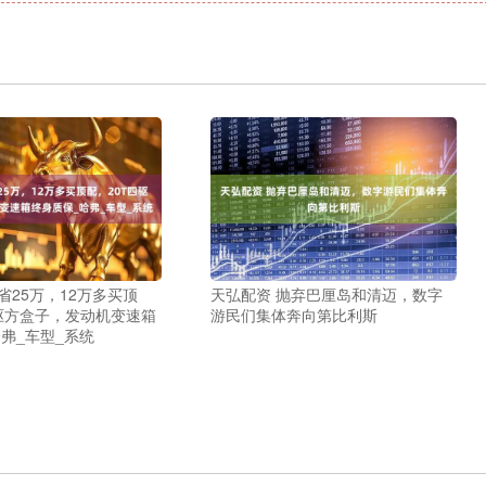
省25万，12万多买顶
天弘配资 抛弃巴厘岛和清迈，数字
四驱方盒子，发动机变速箱
游民们集体奔向第比利斯
弗_车型_系统