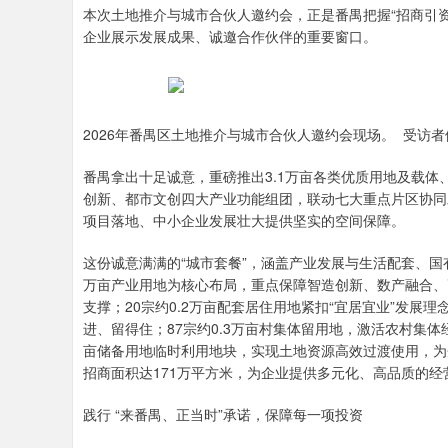
本次土地推介与城市合伙人邀约会，正是番禺把握“招商引资
企业展示发展成果、诚邀合作伙伴的重要窗口。
2026年番禺区土地推介与城市合伙人邀约会现场。 受访者
番禺拿出十足诚意，重磅推出3.1万亩各类优质用地及载体
创新、都市文创四大产业功能组团，联动七大重点片区协同
项目落地、中小企业发展壮大提供坚实的空间保障。
这份诚意满满的“城市套餐”，涵盖产业发展与生活配套、国
万亩产业用地为核心布局，重点保障智造创新、数产融合、
支撑；20宗约0.2万亩配套居住用地紧扣“宜居宜业”发
进、留得住；87宗约0.3万亩村集体留用地，激活农村集体
亩储备用地临时利用地块，实现土地资源高效过渡使用，为
招商面积达171万平方米，为企业提供多元化、高品质的
践行 “来番禺、正当时”承诺，保障每一项投资