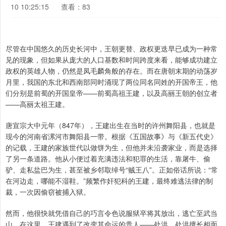
10 10:25:15
查看：83
尽管在中国悠久的历史长河中，王朝更替、政权更迭早已成为一种常
见的现象，但如果从庞大的人口基数和时间跨度来看，能够成功建立
政权的英雄人物，仍然是凤毛麟角般的存在。而在唐朝末期的动荡岁
月里，我国的东北和西南部同时涌现了两位同名同姓的开国帝王，他
们分别是前蜀的开国皇帝——前蜀高祖王建，以及高丽王朝的创立者
——高丽太祖王建。
唐宣宗大中元年（847年），王建出生在当时的许州舞阳县，也就是
现今的河南省漯河市舞阳县一带。根据《五国故事》与《新五代史》
的记载，王建的家族世代以做饼为生，但他并未沿袭家业，而是选择
了另一条道路。他从小便过着充满违法和犯罪的生活，靠屠牛、偷
驴、走私盐巴为生，甚至被乡邻取绰号“贼王八”。正如俗话所说：“常
在河边走，哪能不湿鞋。”频繁作奸犯科的王建，最终难逃法律的制
裁，一次因偷窃被捕入狱。
然而，他很快就凭借自己的巧言令色说服狱卒将其放出，逃亡至武当
山。在这里，王建遇到了改变其命运的贵人——处洪。处洪擅长相面