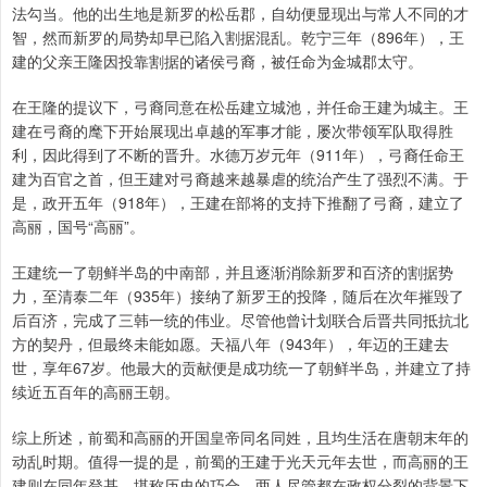
法勾当。他的出生地是新罗的松岳郡，自幼便显现出与常人不同的才
智，然而新罗的局势却早已陷入割据混乱。乾宁三年（896年），王
建的父亲王隆因投靠割据的诸侯弓裔，被任命为金城郡太守。
在王隆的提议下，弓裔同意在松岳建立城池，并任命王建为城主。王
建在弓裔的麾下开始展现出卓越的军事才能，屡次带领军队取得胜
利，因此得到了不断的晋升。水德万岁元年（911年），弓裔任命王
建为百官之首，但王建对弓裔越来越暴虐的统治产生了强烈不满。于
是，政开五年（918年），王建在部将的支持下推翻了弓裔，建立了
高丽，国号“高丽”。
王建统一了朝鲜半岛的中南部，并且逐渐消除新罗和百济的割据势
力，至清泰二年（935年）接纳了新罗王的投降，随后在次年摧毁了
后百济，完成了三韩一统的伟业。尽管他曾计划联合后晋共同抵抗北
方的契丹，但最终未能如愿。天福八年（943年），年迈的王建去
世，享年67岁。他最大的贡献便是成功统一了朝鲜半岛，并建立了持
续近五百年的高丽王朝。
综上所述，前蜀和高丽的开国皇帝同名同姓，且均生活在唐朝末年的
动乱时期。值得一提的是，前蜀的王建于光天元年去世，而高丽的王
建则在同年登基，堪称历史的巧合。两人尽管都在政权分裂的背景下