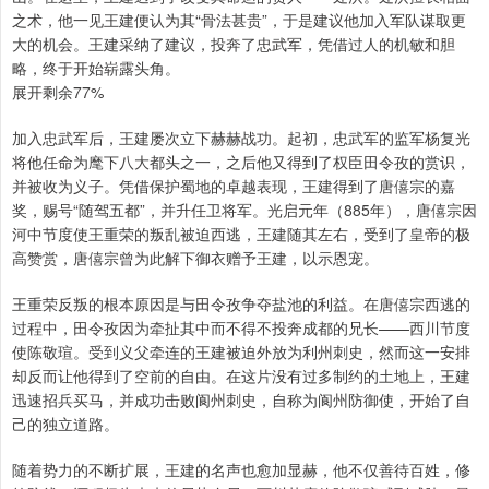
之术，他一见王建便认为其“骨法甚贵”，于是建议他加入军队谋取更
大的机会。王建采纳了建议，投奔了忠武军，凭借过人的机敏和胆
略，终于开始崭露头角。
展开剩余77%
加入忠武军后，王建屡次立下赫赫战功。起初，忠武军的监军杨复光
将他任命为麾下八大都头之一，之后他又得到了权臣田令孜的赏识，
并被收为义子。凭借保护蜀地的卓越表现，王建得到了唐僖宗的嘉
奖，赐号“随驾五都”，并升任卫将军。光启元年（885年），唐僖宗因
河中节度使王重荣的叛乱被迫西逃，王建随其左右，受到了皇帝的极
高赞赏，唐僖宗曾为此解下御衣赠予王建，以示恩宠。
王重荣反叛的根本原因是与田令孜争夺盐池的利益。在唐僖宗西逃的
过程中，田令孜因为牵扯其中而不得不投奔成都的兄长——西川节度
使陈敬瑄。受到义父牵连的王建被迫外放为利州刺史，然而这一安排
却反而让他得到了空前的自由。在这片没有过多制约的土地上，王建
迅速招兵买马，并成功击败阆州刺史，自称为阆州防御使，开始了自
己的独立道路。
随着势力的不断扩展，王建的名声也愈加显赫，他不仅善待百姓，修