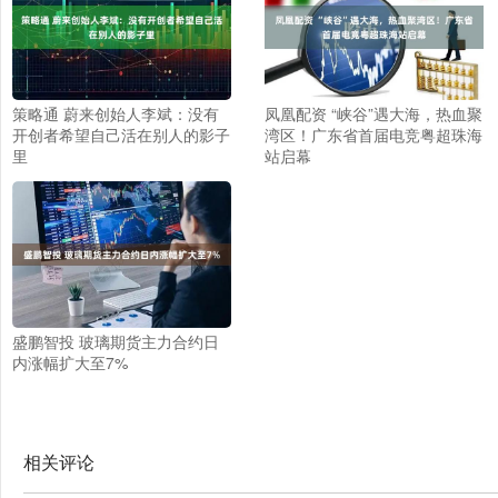
策略通 蔚来创始人李斌：没有
凤凰配资 “峡谷”遇大海，热血聚
开创者希望自己活在别人的影子
湾区！广东省首届电竞粤超珠海
里
站启幕
盛鹏智投 玻璃期货主力合约日
内涨幅扩大至7%
相关评论