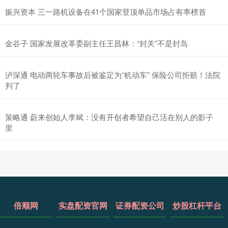
振兴资本 三一路机设备在41个国家登顶单品市场占有率榜首
金谷子 国家发展改革委副主任王昌林：“封关”不是封岛
泸深通 电动两轮车事故后被鉴定为“机动车” 保险公司拒赔！法院
判了
策略通 蔚来创始人李斌：没有开创者希望自己活在别人的影子
里
倍顺网
实盘配资官网
证券配资公司
炒股杠杆平台