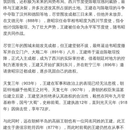
筑防线，还积极为未来的局势布局。西川节度使陈敬瑄感到威胁，最
终与王建决裂，并多次进攻其所占据的土地。王建在与陈敬瑄的斗争
中夺取了汉州和德阳等地，尽管围攻成都三日未果，但他并未放弃。
在文德元年（888年），唐昭宗任命宰相韦昭度为西川节度使，指令
他讨伐陈敬瑄。为了壮大声势，王建被任命为永平军节度使，随韦昭
度共同作战。
尽管三年的围城未能攻克成都，但王建坚韧不拔，最终逼迫韦昭度撤
军并自立门户。大顺二年（891年）八月，王建终于逼迫陈敬瑄投
降，正式入主成都，成为了西川的实际掌控者。借着朝廷对地方的控
制力逐渐丧失，王建又开始扩展到东川，并在乾宁三年（896年）邀
请唐昭宗迁都成都，逐步巩固自己的政权。
天复三年（903年），王建在军事和政治上的表现已经无法忽视，朝
廷特地赐予他蜀王之封号。天复七年（907年），唐朝的权臣朱温篡
位建立后梁，王建坚决拒绝承认其政权的合法性，毅然在同年九月登
基称帝，国号“大蜀”，史称前蜀。王建执政12年，直到光天元年（918
年）因病去世，享年72岁。
与此同时，远在朝鲜半岛的高丽王朝也有一位同名同姓的王建。此王
建生于唐僖宗乾符四年（877年），而此时前蜀的王建仍然在从事不