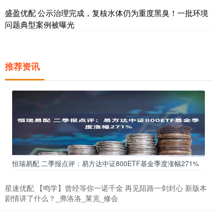
盛盈优配 公示治理完成，复核水体仍为重度黑臭！一批环境
问题典型案例被曝光
推荐资讯
恒瑞易配 二季报点评：易方达中证800ETF基金季度涨幅271%
星速优配 【鸣学】曾经等你一诺千金 再见陌路一剑封心 新版本
剧情讲了什么？_弗洛洛_莱克_修会