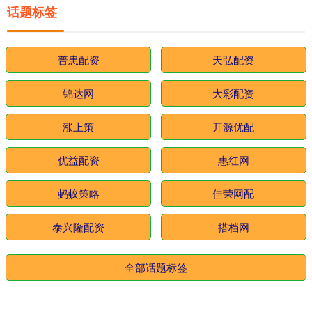
话题标签
普患配资
天弘配资
锦达网
大彩配资
涨上策
开源优配
优益配资
惠红网
蚂蚁策略
佳荣网配
泰兴隆配资
搭档网
全部话题标签