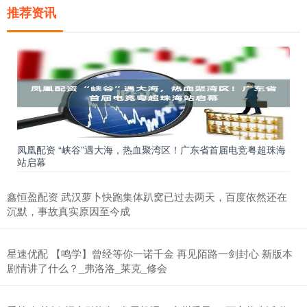
推荐资讯
凤凰配资 “峡谷”遇大海，热血聚湾区！广东省首届电竞粤超珠海
站启幕
鑫恒盈配资 武汉萝卜快跑集体趴窝已过去两天，百度依然还在
沉默，事故真实原因至今成
星速优配 【鸣学】曾经等你一诺千金 再见陌路一剑封心 新版本
剧情讲了什么？_弗洛洛_莱克_修会