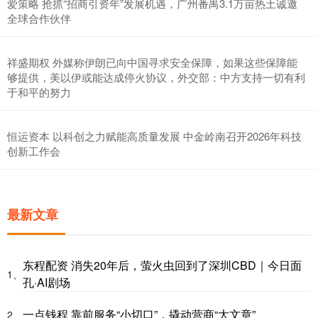
爱策略 抢抓“招商引资年”发展机遇，广州番禺3.1万亩热土诚邀
全球合作伙伴
祥盛期权 外媒称伊朗已向中国寻求安全保障，如果这些保障能
够提供，美以伊或能达成停火协议，外交部：中方支持一切有利
于和平的努力
恒运资本 以科创之力赋能高质量发展 中金岭南召开2026年科技
创新工作会
最新文章
东程配资 消失20年后，萤火虫回到了深圳CBD｜今日面
1、
孔·AI剧场
一点钱程 靠前服务“小切口”，撬动营商“大文章”
2、