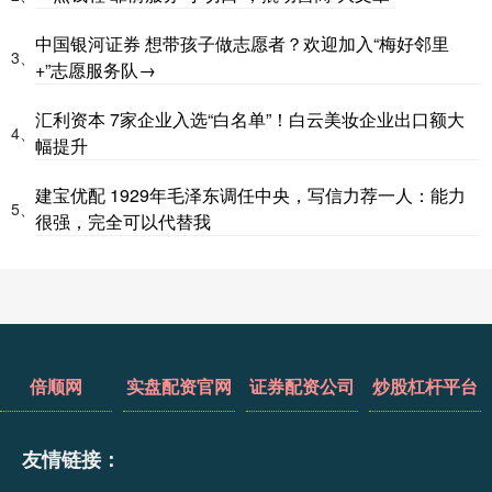
中国银河证券 想带孩子做志愿者？欢迎加入“梅好邻里
3、
+”志愿服务队→
汇利资本 7家企业入选“白名单”！白云美妆企业出口额大
4、
幅提升
建宝优配 1929年毛泽东调任中央，写信力荐一人：能力
5、
很强，完全可以代替我
倍顺网
实盘配资官网
证券配资公司
炒股杠杆平台
友情链接：