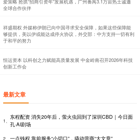
爱策略 抢抓“招商引资年”发展机遇，广州番禺3.1万亩热土诚邀
全球合作伙伴
祥盛期权 外媒称伊朗已向中国寻求安全保障，如果这些保障能
够提供，美以伊或能达成停火协议，外交部：中方支持一切有利
于和平的努力
恒运资本 以科创之力赋能高质量发展 中金岭南召开2026年科技
创新工作会
最新文章
东程配资 消失20年后，萤火虫回到了深圳CBD｜今日面
1、
孔·AI剧场
一点钱程 靠前服务“小切口”，撬动营商“大文章”
2、