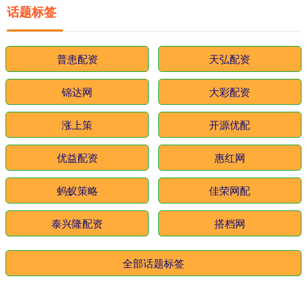
话题标签
普患配资
天弘配资
锦达网
大彩配资
涨上策
开源优配
优益配资
惠红网
蚂蚁策略
佳荣网配
泰兴隆配资
搭档网
全部话题标签