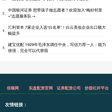
中国银河证券 想带孩子做志愿者？欢迎加入“梅好邻里
3、
+”志愿服务队→
汇利资本 7家企业入选“白名单”！白云美妆企业出口额大
4、
幅提升
建宝优配 1929年毛泽东调任中央，写信力荐一人：能力
5、
很强，完全可以代替我
倍顺网
实盘配资官网
证券配资公司
炒股杠杆平台
友情链接：