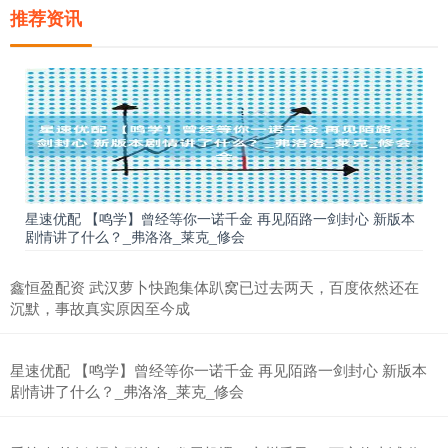
推荐资讯
星速优配 【鸣学】曾经等你一诺千金 再见陌路一剑封心 新版本
剧情讲了什么？_弗洛洛_莱克_修会
鑫恒盈配资 武汉萝卜快跑集体趴窝已过去两天，百度依然还在
沉默，事故真实原因至今成
星速优配 【鸣学】曾经等你一诺千金 再见陌路一剑封心 新版本
剧情讲了什么？_弗洛洛_莱克_修会