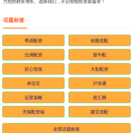
力您的财富增长。选择我们，开启智能投资新篇章！
话题标签
尊鼎配资
创惠优配
伍洲配资
股牛配
匠心智策
大彩配资
卓信宝
泸深通
证星策略
奕汇网
天猫配资端
建宝优配
全部话题标签