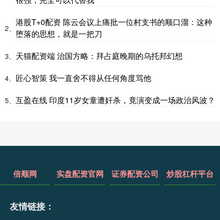
港股T+0配资 陈云会议上痛批一位村支书的顺口溜：这种
2、
堕落的思想，就是一把刀
天猫配资端 治国方略：拜占庭晚期的乌托邦幻想
3、
匠心智策 我一直舍不得从任何角度骂他
4、
互盈在线 印度11岁女童遭奸杀，竟演变成一场政治风波？
5、
倍顺网
实盘配资官网
证券配资公司
炒股杠杆平台
友情链接：