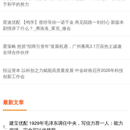
于和平的努力
星速优配 【鸣学】曾经等你一诺千金 再见陌路一剑封心 新版本
剧情讲了什么？_弗洛洛_莱克_修会
爱策略 抢抓“招商引资年”发展机遇，广州番禺3.1万亩热土诚邀
全球合作伙伴
恒运资本 以科创之力赋能高质量发展 中金岭南召开2026年科技
创新工作会
最新文章
建宝优配 1929年毛泽东调任中央，写信力荐一人：能力
1、
很强，完全可以代替我