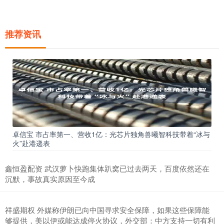
推荐资讯
卓信宝 市占率第一、营收1亿：光芯片独角兽曦智科技带着“冰与
火”赴港递表
鑫恒盈配资 武汉萝卜快跑集体趴窝已过去两天，百度依然还在
沉默，事故真实原因至今成
祥盛期权 外媒称伊朗已向中国寻求安全保障，如果这些保障能
够提供，美以伊或能达成停火协议，外交部：中方支持一切有利