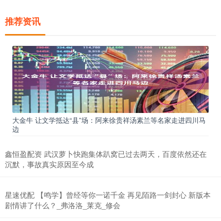
推荐资讯
大金牛 让文学抵达“县”场：阿来徐贵祥汤素兰等名家走进四川马
边
鑫恒盈配资 武汉萝卜快跑集体趴窝已过去两天，百度依然还在
沉默，事故真实原因至今成
星速优配 【鸣学】曾经等你一诺千金 再见陌路一剑封心 新版本
剧情讲了什么？_弗洛洛_莱克_修会