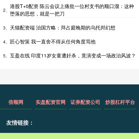
港股T+0配资 陈云会议上痛批一位村支书的顺口溜：这种
2、
堕落的思想，就是一把刀
天猫配资端 治国方略：拜占庭晚期的乌托邦幻想
3、
匠心智策 我一直舍不得从任何角度骂他
4、
互盈在线 印度11岁女童遭奸杀，竟演变成一场政治风波？
5、
倍顺网
实盘配资官网
证券配资公司
炒股杠杆平台
友情链接：