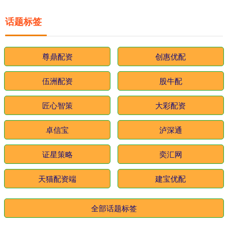
话题标签
尊鼎配资
创惠优配
伍洲配资
股牛配
匠心智策
大彩配资
卓信宝
泸深通
证星策略
奕汇网
天猫配资端
建宝优配
全部话题标签