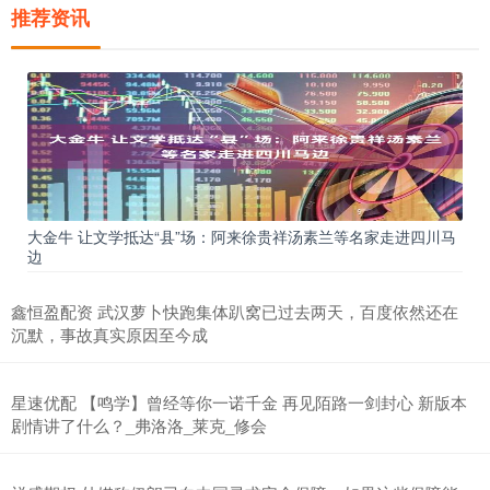
推荐资讯
大金牛 让文学抵达“县”场：阿来徐贵祥汤素兰等名家走进四川马
边
鑫恒盈配资 武汉萝卜快跑集体趴窝已过去两天，百度依然还在
沉默，事故真实原因至今成
星速优配 【鸣学】曾经等你一诺千金 再见陌路一剑封心 新版本
剧情讲了什么？_弗洛洛_莱克_修会