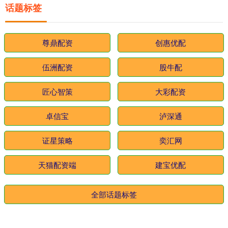
话题标签
尊鼎配资
创惠优配
伍洲配资
股牛配
匠心智策
大彩配资
卓信宝
泸深通
证星策略
奕汇网
天猫配资端
建宝优配
全部话题标签