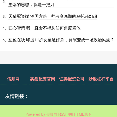
2、
堕落的思想，就是一把刀
天猫配资端 治国方略：拜占庭晚期的乌托邦幻想
3、
匠心智策 我一直舍不得从任何角度骂他
4、
互盈在线 印度11岁女童遭奸杀，竟演变成一场政治风波？
5、
倍顺网
实盘配资官网
证券配资公司
炒股杠杆平台
友情链接：
Powered by
倍顺网
RSS地图
HTML地图