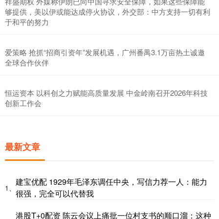
祥盛期权 外媒称伊朗已向中国寻求安全保障，如果这些保障能
够提供，美以伊或能达成停火协议，外交部：中方支持一切有利
于和平的努力
爱策略 抢抓“招商引资年”发展机遇，广州番禺3.1万亩热土诚邀
全球合作伙伴
恒运资本 以科创之力赋能高质量发展 中金岭南召开2026年科技
创新工作会
最新文章
建宝优配 1929年毛泽东调任中央，写信力荐一人：能力
1、
很强，完全可以代替我
港股T+0配资 陈云会议上痛批一位村支书的顺口溜：这种